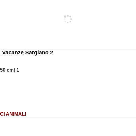
a Vacanze Sargiano 2
1 letto matrimoniale alla francese (200 x 150 cm)
ICI ANIMALI