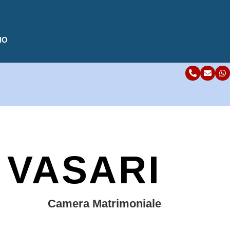
NO



VASARI
Camera Matrimoniale