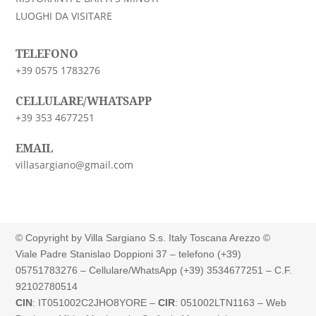
LUOGHI DA VISITARE
TELEFONO
+39 0575 1783276
CELLULARE/WHATSAPP
+39 353 4677251
EMAIL
villasargiano@gmail.com
© Copyright by Villa Sargiano S.s. Italy Toscana Arezzo ©
Viale Padre Stanislao Doppioni 37 – telefono (+39)
05751783276 – Cellulare/WhatsApp (+39) 3534677251 –
C.F.
92102780514
CIN
:
IT051002C2JHO8YORE
–
CIR
:
051002LTN1163
– Web