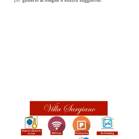
per
godervi al meglio il vostro soggiorno
.