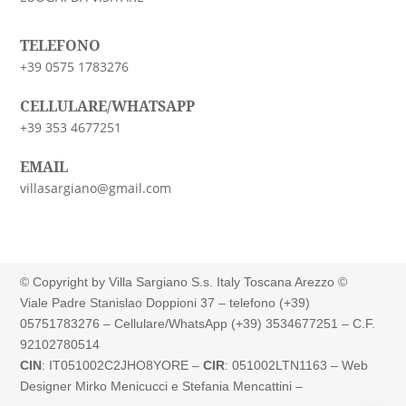
TELEFONO
+39 0575 1783276
CELLULARE/WHATSAPP
+39 353 4677251
EMAIL
villasargiano@gmail.com
© Copyright by Villa Sargiano S.s. Italy Toscana Arezzo ©
Viale Padre Stanislao Doppioni 37 – telefono (+39)
05751783276 – Cellulare/WhatsApp (+39) 3534677251 –
C.F.
92102780514
CIN
:
IT051002C2JHO8YORE
–
CIR
:
051002LTN1163
– Web
Designer Mirko Menicucci e Stefania Mencattini –