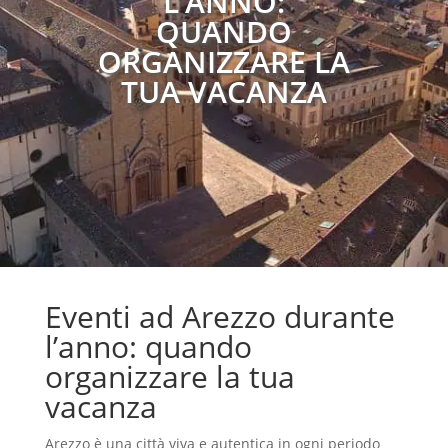
L’ANNO:
QUANDO
ORGANIZZARE LA
TUA VACANZA
Eventi ad Arezzo durante
l’anno: quando
organizzare la tua
vacanza
Arezzo è una città viva e autentica in ogni periodo