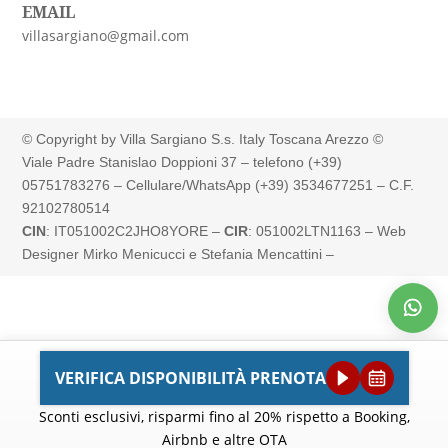
EMAIL
villasargiano@gmail.com
© Copyright by Villa Sargiano S.s. Italy Toscana Arezzo ©
Viale Padre Stanislao Doppioni 37 – telefono (+39)
05751783276 – Cellulare/WhatsApp (+39) 3534677251 –
C.F.
92102780514
CIN
:
IT051002C2JHO8YORE
–
CIR
:
051002LTN1163
– Web
Designer Mirko Menicucci e Stefania Mencattini –
VERIFICA DISPONIBILITÀ PRENOTA
Sconti esclusivi, risparmi fino al 20% rispetto a Booking,
Airbnb e altre OTA