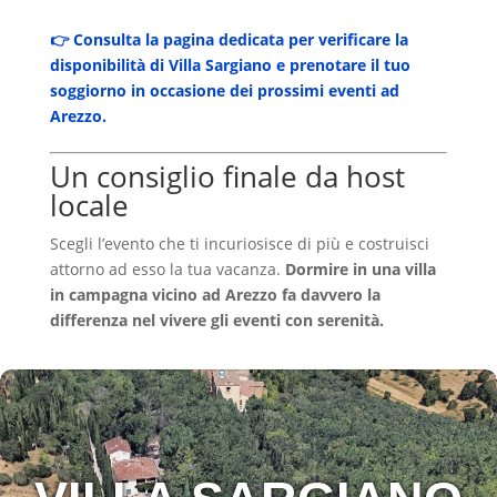
👉
Consulta la pagina dedicata per verificare la
disponibilità di Villa Sargiano e prenotare il tuo
soggiorno in occasione dei prossimi eventi ad
Arezzo.
Un consiglio finale da host
locale
Scegli l’evento che ti incuriosisce di più e costruisci
attorno ad esso la tua vacanza.
Dormire in una villa
in campagna vicino ad Arezzo fa davvero la
differenza nel vivere gli eventi con serenità.